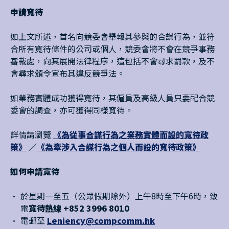
申請寬待
如上文所述，首名向競委會舉報其參與的合謀行為，並符
合所有寬待條件的公司或個人，競委會將不會在競爭事務
審裁處，向其展開法律程序，這包括不會尋求罰款，及不
會尋求頒令宣布其違反競爭法。
如業務實體成功獲得寬待，其僱員及高級人員只要配合競
委會的調查，亦可獲得同樣寬待。
詳情請瀏覽
《為從事合謀行為之業務實體而設的寬待政
策》
／
《為牽涉入合謀行為之個人而設的寬待政策》
如何申請寬待
於星期一至五（公眾假期除外）上午8時至下午6時，致
電
寬待熱線 +852 3996 8010
電郵至
Leniency@compcomm.hk