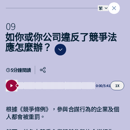
繁
0
9
如你或你公司違反了競爭法
應怎麼辦？
5
分鐘閱讀
0:00
/
5:41
1
X
根據《競爭條例》，參與合謀行為的企業及個
人都會被重罰。