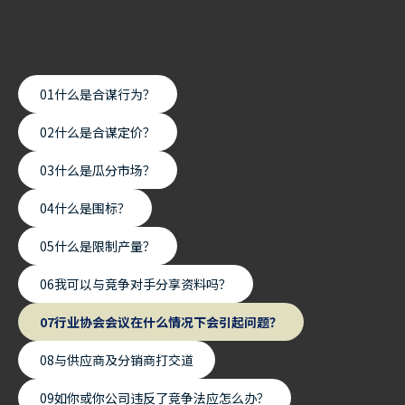
0
1
什么是合谋行为？
0
2
什么是合谋定价？
0
3
什么是瓜分市场？
0
4
什么是围标？
0
5
什么是限制产量？
0
6
我可以与竞争对手分享资料吗？
0
7
行业协会会议在什么情况下会引起问题？
0
8
与供应商及分销商打交道
0
9
如你或你公司违反了竞争法应怎么办？